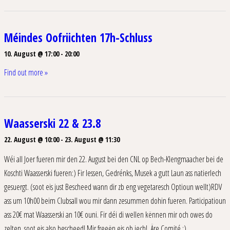
Méindes Oofriichten 17h-Schluss
10. August @ 17:00
-
20:00
Find out more »
Waasserski 22 & 23.8
22. August @ 10:00
-
23. August @ 11:30
Wéi all Joer fueren mir den 22. August bei den CNL op Bech-Klengmaacher bei de
Koschti Waasserski fueren:) Fir Iessen, Gedrénks, Musek a gutt Laun ass natierlech
gesuergt. (soot eis just Bescheed wann dir zb eng vegetaresch Optioun wellt)RDV
ass um 10h00 beim Clubsall wou mir dann zesummen dohin fueren. Participatioun
ass 20€ mat Waasserski an 10€ ouni. Fir déi di wellen kënnen mir och owes do
zelten, soot eis also bescheed! Mir freeën eis ob iech! Äre Comité :)