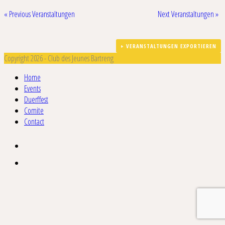
«
Previous Veranstaltungen
Next Veranstaltungen
»
+ VERANSTALTUNGEN EXPORTIEREN
Copyright 2026 - Club des Jeunes Bartreng
Home
Events
Duerffest
Comite
Contact