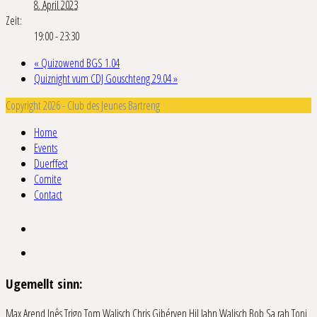
8. April 2023
Zeit:
19:00 - 23:30
«
Quizowend BGS 1.04
Quiznight vum CDJ Gouschteng 29.04
»
Copyright 2026 - Club des Jeunes Bartreng
Home
Events
Duerffest
Comite
Contact
Ugemellt sinn:
Max Arend
Inês Trigo
Tom Walisch
Chris Gibéryen
Hil Jahn
Walisch Bob
Sa rah
Toni