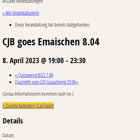
« Alle Veranstaltungen
Diese Veranstaltung hat bereits stattgefunden.
CJB goes Emaischen 8.04
8. April 2023 @ 19:00
-
23:30
«
Quizowend BGS 1.04
Quiznight vum CDJ Gouschteng 29.04
»
Genau Informatiounen kommen nach no:)
+ Google Kalender
+ iCal Export
Details
Datum: