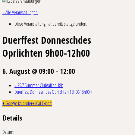
« Alle Veranstaltungen
Diese Veranstaltung hat bereits stattgefunden.
Duerffest Donneschdes
Opriichten 9h00-12h00
6. August @ 09:00
-
12:00
«
25.7 Summer Clubsall ab 18h
Duerffest Donneschdes Opriichten 13h00-18h00
»
+ Google Kalender
+ iCal Export
Details
Datum: