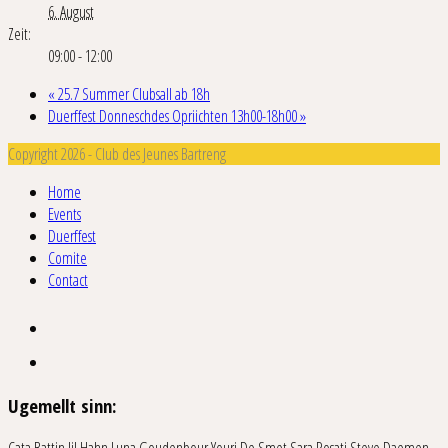
6. August
Zeit:
09:00 - 12:00
«
25.7 Summer Clubsall ab 18h
Duerffest Donneschdes Opriichten 13h00-18h00
»
Copyright 2026 - Club des Jeunes Bartreng
Home
Events
Duerffest
Comite
Contact
Ugemellt sinn: