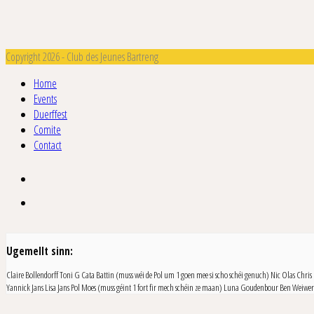
Copyright 2026 - Club des Jeunes Bartreng
Home
Events
Duerffest
Comite
Contact
Ugemellt sinn:
Claire Bollendorff
Toni G
Cata Battin (muss wéi de Pol um 1 goen mee si scho schéi genuch)
Nic Olas
Chris
Yannick Jans
Lisa Jans
Pol Moes (muss géint 1 fort fir mech schéin ze maan)
Luna Goudenbour
Ben Weiwer