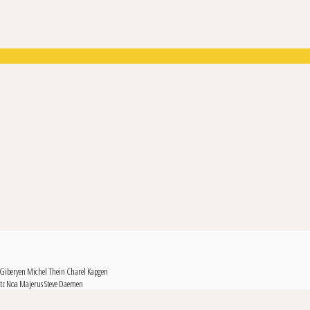
 Giberyen
Michel Thein
Charel Kapgen
tz
Noa Majerus
Steve Daemen