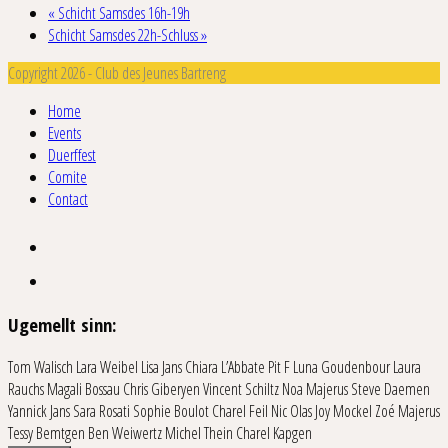
«
Schicht Samsdes 16h-19h
Schicht Samsdes 22h-Schluss
»
Copyright 2026 - Club des Jeunes Bartreng
Home
Events
Duerffest
Comite
Contact
Ugemellt sinn:
Tom Walisch
Lara Weibel
Lisa Jans
Chiara L’Abbate
Pit F
Luna Goudenbour
Laura
Rauchs
Magali Bossau
Chris Giberyen
Vincent Schiltz
Noa Majerus
Steve Daemen
Yannick Jans
Sara Rosati
Sophie Boulot
Charel Feil
Nic Olas
Joy Mockel
Zoé Majerus
Tessy Bemtgen
Ben Weiwertz
Michel Thein
Charel Kapgen