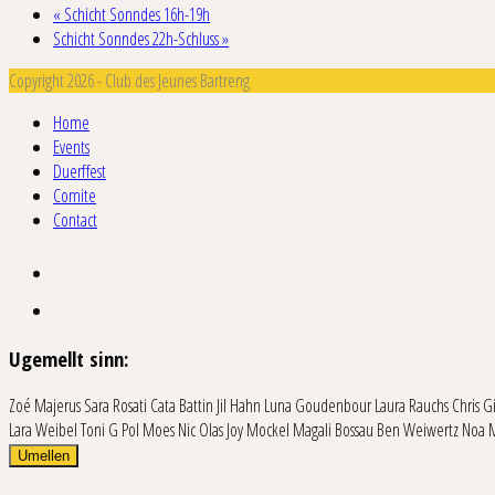
«
Schicht Sonndes 16h-19h
Schicht Sonndes 22h-Schluss
»
Copyright 2026 - Club des Jeunes Bartreng
Home
Events
Duerffest
Comite
Contact
Ugemellt sinn:
Zoé Majerus
Sara Rosati
Cata Battin
Jil Hahn
Luna Goudenbour
Laura Rauchs
Chris 
Lara Weibel
Toni G
Pol Moes
Nic Olas
Joy Mockel
Magali Bossau
Ben Weiwertz
Noa 
Umellen