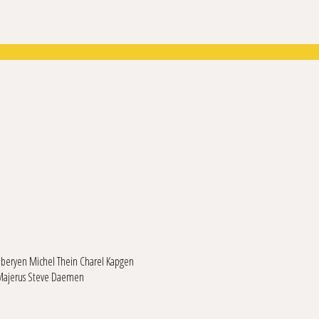
Giberyen
Michel Thein
Charel Kapgen
Majerus
Steve Daemen