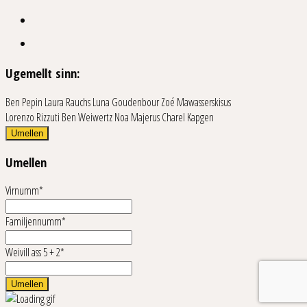
Ugemellt sinn:
Ben Pepin
Laura Rauchs
Luna Goudenbour
Zoé Mawasserskisus
Lorenzo Rizzuti
Ben Weiwertz
Noa Majerus
Charel Kapgen
Umellen
Umellen
Virnumm*
Familjennumm*
Weivill ass 5 + 2*