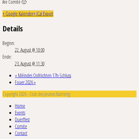
Äre Comité 🙂
+ Google Kalender
+ iCal Export
Details
Beginn:
22. August @ 10:00
Ende:
23. August @ 11:30
«
Méindes Oofriichten 17h-Schluss
Fouer 2026
»
Copyright 2026 - Club des Jeunes Bartreng
Home
Events
Duerffest
Comite
Contact