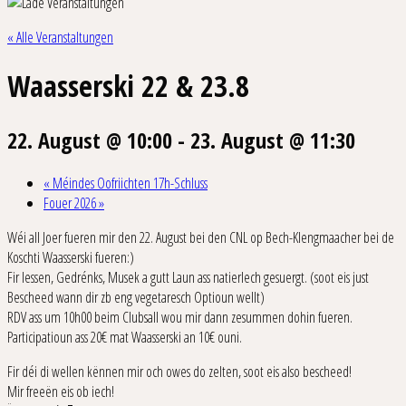
« Alle Veranstaltungen
Waasserski 22 & 23.8
22. August @ 10:00
-
23. August @ 11:30
«
Méindes Oofriichten 17h-Schluss
Fouer 2026
»
Wéi all Joer fueren mir den 22. August bei den CNL op Bech-Klengmaacher bei de
Koschti Waasserski fueren:)
Fir Iessen, Gedrénks, Musek a gutt Laun ass natierlech gesuergt. (soot eis just
Bescheed wann dir zb eng vegetaresch Optioun wellt)
RDV ass um 10h00 beim Clubsall wou mir dann zesummen dohin fueren.
Participatioun ass 20€ mat Waasserski an 10€ ouni.
Fir déi di wellen kënnen mir och owes do zelten, soot eis also bescheed!
Mir freeën eis ob iech!