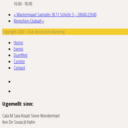
16:00 - 18:00
«
Wantermaart Samsdes 30.11 Schicht 3 – 20h00-22h00
Kleeschen-Clubsall
»
Copyright 2026 - Club des Jeunes Bartreng
Home
Events
Duerffest
Comite
Contact
Ugemellt sinn:
Cata M
Sara Rosati
Steve Wondermart
Ken De Sousa
Jil Hahn